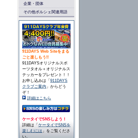
企業・団体
その他ポルシェ関連用語
911DAYS Web Siteをまる
ごと楽しもう!!
911DAYSオリジナルスポ
ーツタオル＋オリジナルス
テッカーをプレゼント！！
お申し込みは「
911DAYS
クラブご案内
」からどう
ぞ！
詳細はこちら
ケータイでSNSしよう！
詳細は「
ケータイでSNSを
楽しむには
」をご覧くださ
い。