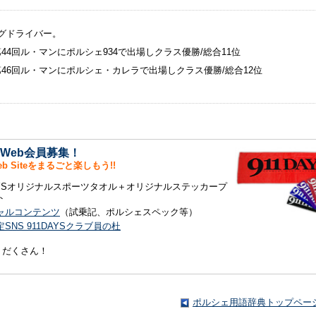
グドライバー。
/第44回ル・マンにポルシェ934で出場しクラス優勝/総合11位
年/第46回ル・マンにポルシェ・カレラで出場しクラス優勝/総合12位
S Web会員募集！
Web Siteをまるごと楽しもう!!
DAYSオリジナルスポーツタオル＋オリジナルステッカープ
ト
ャルコンテンツ
（試乗記、ポルシェスペック等）
SNS 911DAYSクラブ員の杜
りだくさん！
ポルシェ用語辞典トップペー