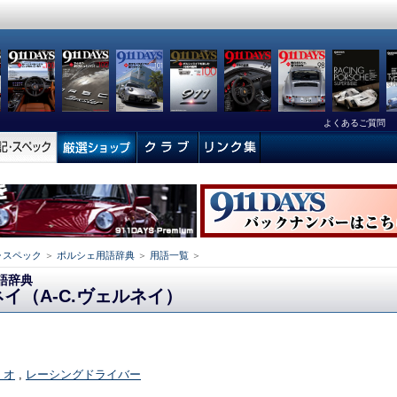
よくあるご質問
･スペック
＞
ポルシェ用語辞典
＞
用語一覧
＞
語辞典
イ（A-C.ヴェルネイ）
- オ
,
レーシングドライバー