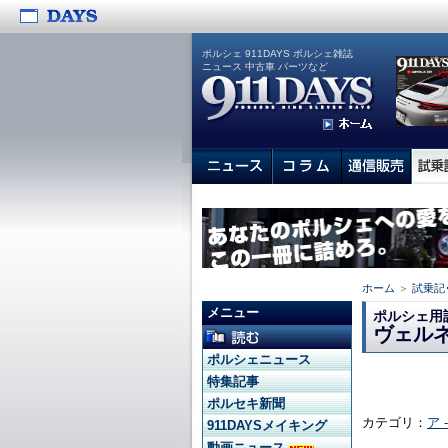
ポルシェ 911DAYS ポルシェ雑誌
ニュース 中古車 パーツなど
ホーム
＞
試乗記
メニュー
ポルシェ用
ヴェルネ
ポルシェニュース
特集記事
ポルセキ新聞
カテゴリ：
ア 
911DAYSメイキング
動画ニュース