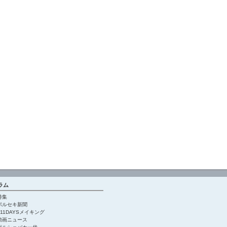
ラム
特集
ポルセキ新聞
911DAYSメイキング
動画ニュース