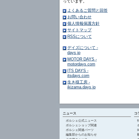
っています。
よくあるご質問と回答
お問い合わせ
個人情報保護方針
サイトマップ
RSSについて
デイズについて -
days.jp
MOTOR DAYS -
motordays.com
ITS DAYS -
itsdays.com
生き様工房 -
ikizama.days.jp
ニュース
コ
ポルシェ公式ニュース
ポルシェショップ関連
ポルシェ関連パーツ
編集部からのお知らせ