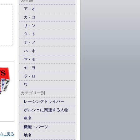
50音順
ア - オ
カ - コ
サ - ソ
タ - ト
ナ - ノ
ハ - ホ
マ - モ
ヤ - ヨ
ラ - ロ
ワ
カテゴリー別
レーシングドライバー
ポルシェに関連する人物
車名
機能・パーツ
ジに戻る
地名