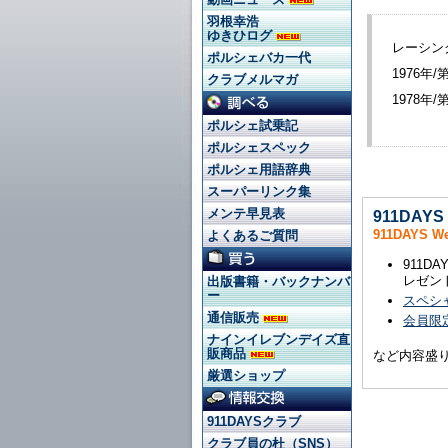
羽根幸浩
ゆきひログ
レーシン
ポルシェバカ一代
1976年
クラブメルマガ
1978
ポルシェ試乗記
ポルシェスペック
ポルシェ用語辞典
スーパーリンク集
メンテ早見表
911DAY
911DAYS 
よくあるご質問
911
レゼン
出版書籍・バックナンバ
ー
スペシ
通信販売
会員限定
ナインイレブンデイズ直
販商品
など内容盛
厳選ショップ
911DAYSクラブ
クラブ員の杜（SNS）