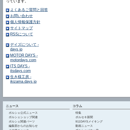
っています。
よくあるご質問と回答
お問い合わせ
個人情報保護方針
サイトマップ
RSSについて
デイズについて -
days.jp
MOTOR DAYS -
motordays.com
ITS DAYS -
itsdays.com
生き様工房 -
ikizama.days.jp
ニュース
コラム
ポルシェ公式ニュース
特集
ポルシェショップ関連
ポルセキ新聞
ポルシェ関連パーツ
911DAYSメイキング
編集部からのお知らせ
動画ニュース