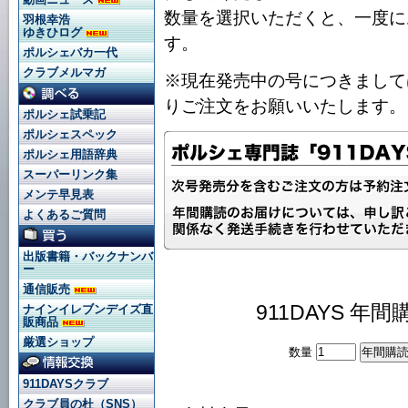
数量を選択いただくと、一度に
羽根幸浩
ゆきひログ
す。
ポルシェバカ一代
クラブメルマガ
※現在発売中の号につきましては
りご注文をお願いいたします。
ポルシェ試乗記
ポルシェスペック
ポルシェ用語辞典
スーパーリンク集
メンテ早見表
よくあるご質問
出版書籍・バックナンバ
ー
通信販売
911DAYS 
ナインイレブンデイズ直
販商品
厳選ショップ
数量
911DAYSクラブ
クラブ員の杜（SNS）