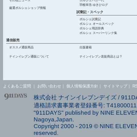
その他ニュース
ポルシェバカ一代
羽根幸浩 ゆきひログ
厳選ポルシェショップ情報
試乗記・スペック
ポルシェ試乗記
ポルシェ オールスペック
ポルシェ用語辞典
ポルシェ スーパーリンク集
通信販売
オススメ通販商品
出版書籍
ナインイレブン通販について
ナインイレブン直販商品とは？
よくあるご質問
｜
お問い合わせ
｜
個人情報保護方針
｜
サイトマップ
｜
R
株式会社 ナインイレブンデイズ / 911
適格請求書事業者登録番号: T418000113
"911DAYS" published by NINE ELEVEN
Nagoya,Japan.
Copyright 2000 - 2019 © NINE ELEVEN 
reserved.