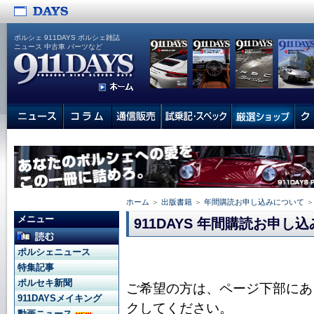
ポルシェ 911DAYS ポルシェ雑誌
ニュース 中古車 パーツなど
ホーム
＞
出版書籍
＞
年間購読お申し込みについて
＞
メニュー
911DAYS 年間購読お申
ポルシェニュース
特集記事
ポルセキ新聞
ご希望の方は、ページ下部にあ
911DAYSメイキング
クしてください。
動画ニュース